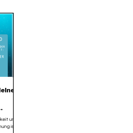
 ME EXPERIENCE
MORGENROUTINE
SPIRIT ALCHEM
deiner
hkeit und
hung ist