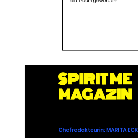
ein Traum geworden!
SPIRIT ME
MAGAZIN
Chefredakteurin
: MARITA E