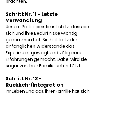
brachten.
Schritt Nr. 11 - Letzte 
Verwandlung
Unsere Protagonistin ist stolz, dass sie 
sich und ihre Bedürfnisse wichtig 
genommen hat. Sie hat trotz der 
anfänglichen Widerstände das 
Experiment gewagt und völlig neue 
Erfahrungen gemacht. Dabei wird sie 
sogar von ihrer Familie unterstützt.
Schritt Nr. 12 - 
Rückkehr/Integration
Ihr Leben und das ihrer Familie hat sich 
durch die morgendliche Routine positiv 
verändert. Inzwischen steht sie 
gemeinsam mit ihrem Mann früher auf, 
um zu meditieren. Anschließend macht 
sie Yoga und er nimmt sich die Zeit, um 
zu lesen. So gehen sie gemeinsam, und 
doch jeder für sich, ihren Bedürfnissen 