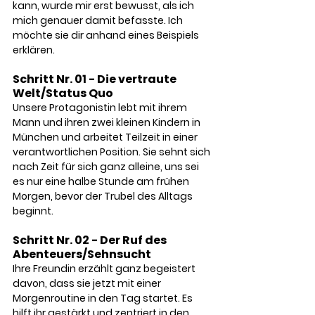
kann, wurde mir erst bewusst, als ich 
mich genauer damit befasste. Ich 
möchte sie dir anhand eines Beispiels 
erklären. 
Schritt Nr. 01 - Die vertraute 
Welt/Status Quo
Unsere Protagonistin lebt mit ihrem 
Mann und ihren zwei kleinen Kindern in 
München und arbeitet Teilzeit in einer 
verantwortlichen Position. Sie sehnt sich 
nach Zeit für sich ganz alleine, uns sei 
es nur eine halbe Stunde am frühen 
Morgen, bevor der Trubel des Alltags 
beginnt.
Schritt Nr. 02 - Der Ruf des 
Abenteuers/Sehnsucht
Ihre Freundin erzählt ganz begeistert 
davon, dass sie jetzt mit einer 
Morgenroutine in den Tag startet. Es 
hilft ihr gestärkt und zentriert in den 