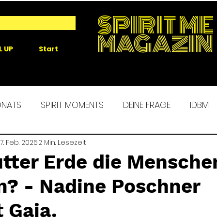
SPIRIT ME
MAGAZIN
L UP
Start
ONATS
SPIRIT MOMENTS
DEINE FRAGE
IDBM
 ME EXPERIENCE
7. Feb. 2025
2 Min. Lesezeit
MORGENROUTINE
SPIRIT ALCHEM
utter Erde die Mensche
m? - Nadine Poschner
 Gaia.