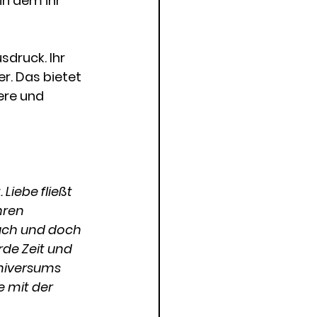
in dem ihr 
sdruck. Ihr 
. Das bietet 
ere und 
 Liebe fließt 
hren 
uch und doch 
rde Zeit und 
Universums 
e mit der 