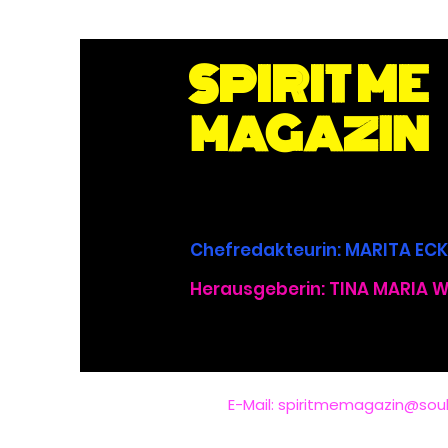
SPIRIT ME
MAGAZIN
Wie hält uns Mutter Erde
im Gleichgewicht? -
Nadine Poschner channelt
Chefredakteurin
: MARITA E
Gaia.
Herausgeberin: TINA MARIA 
E-Mail: spiritmemagazin@so