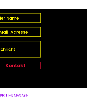
ehungen der neuen
: Nadine Poschner
nelt Gaia
Kontakt
SPIRIT ME MAGAZIN