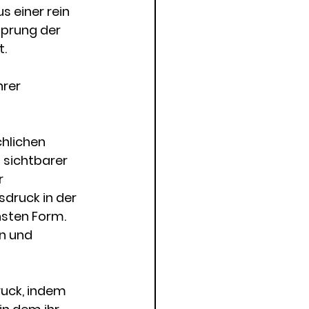
 einer rein 
prung der 
. 
hrer 
hlichen 
 sichtbarer 
 
sdruck in der 
nsten Form. 
n und 
uck, indem 