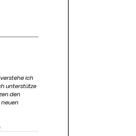
verstehe ich 
ch unterstütze 
zen den 
 neuen 
e