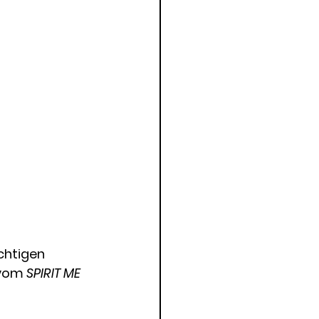
chtigen 
 vom
 SPIRIT ME 