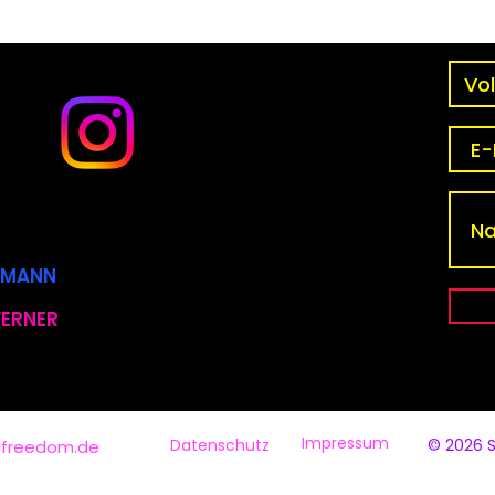
Was steht an für 2025 in
Bezi
unserer Welt? - Nadine
Zeit
Poschner channelt Gaia.
chan
CKMANN
WERNER
Impressum
Datenschutz
© 2026
ulfreedom.de