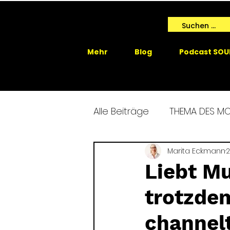
Mehr
Blog
Podcast SOU
Alle Beiträge
THEMA DES M
SPIRIT ME EVENTS
Marita Eckmann
SPIRIT
2
Liebt M
trotzde
GAIA SPRICHT
channelt