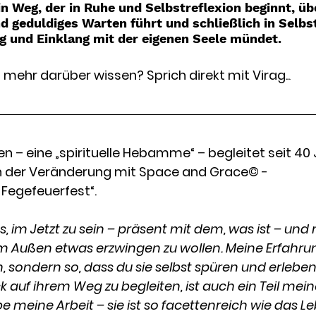
in Weg, der in Ruhe und Selbstreflexion beginnt, üb
 geduldiges Warten führt und schließlich in Selbst
g und Einklang mit der eigenen Seele mündet. 
ehr darüber wissen? Sprich direkt mit Virag..
.
en – eine „spirituelle Hebamme“ – begleitet seit 40 
n der Veränderung mit Space and Grace© - 
 Fegefeuerfest“.
es, im Jetzt zu sein – präsent mit dem, was ist – und 
m Außen etwas erzwingen zu wollen. Meine Erfahrung
n, sondern so, dass du sie selbst spüren und erlebe
 auf ihrem Weg zu begleiten, ist auch ein Teil mei
e meine Arbeit – sie ist so facettenreich wie das Le