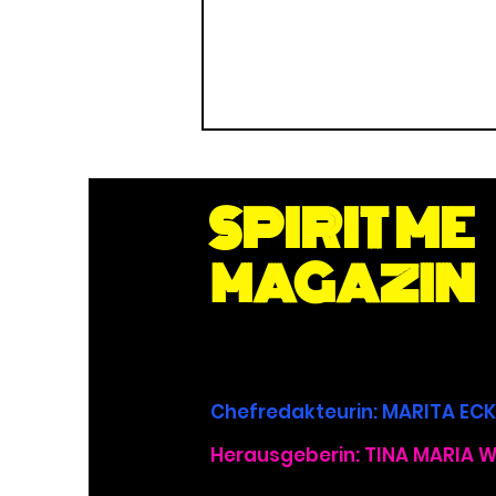
SPIRIT ME
MAGAZIN
Frieden als kollektiver
Seelenplan – wie WIR
Bewusstsein exponentielle
Chefredakteurin
: MARITA E
Wirkung entfaltet
Herausgeberin: TINA MARIA 