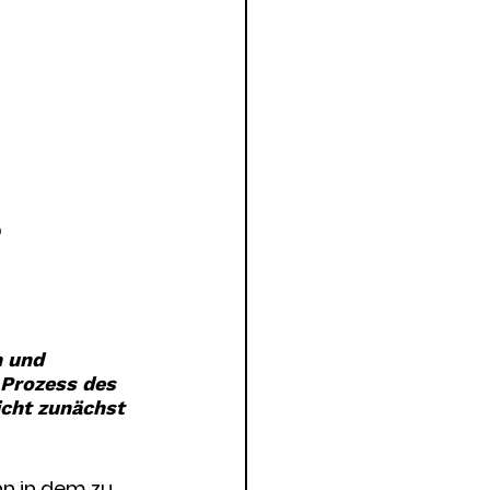
®
n und 
 Prozess des 
icht zunächst 
nn in dem zu 