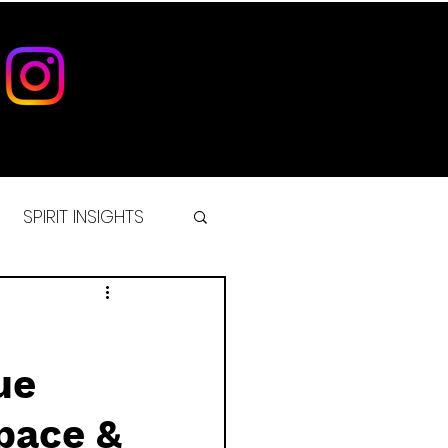
SPIRIT INSIGHTS
IST
ue
pace &