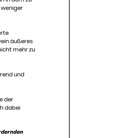
 weniger 
rte 
Dein äußeres 
nicht mehr zu 
rend und 
 der 
h dabei 
rdernden 