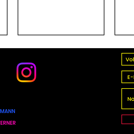
Frieden beginnt jenseits
Was 
von Frieden – authentisch,
spir
ehrlich, transformierend
CKMANN
WERNER