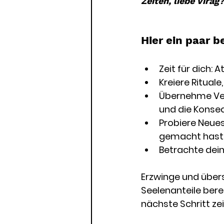
Zeiten, liebe Virag
Hier ein paar b
Zeit für dich: A
Kreiere Rituale
Übernehme Ver
und die Konse
Probiere Neues
gemacht hast.
Betrachte dein
Erzwinge und überst
Seelenanteile berei
nächste Schritt zei