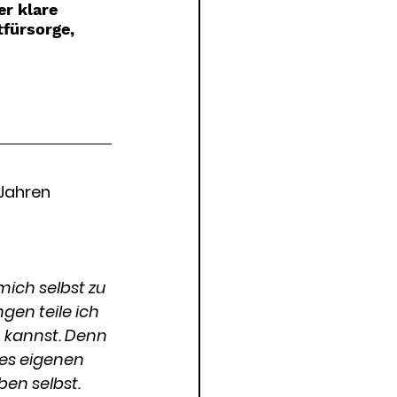
er klare 
fürsorge, 
Jahren 
mich selbst zu 
en teile ich 
n kannst. Denn 
nes eigenen 
ben selbst. 