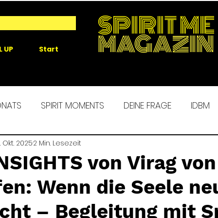
SPIRIT ME
MAGAZIN
L UP
Start
ONATS
SPIRIT MOMENTS
DEINE FRAGE
IDBM
 ME EXPERIENCE
. Okt. 2025
2 Min. Lesezeit
MORGENROUTINE
SPIRIT ALCHEM
INSIGHTS von Virag von
fen: Wenn die Seele ne
cht – Begleitung mit S