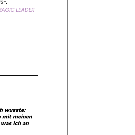
-, 
MAGIC LEADER 
h wusste: 
n mit meinen 
 was ich an 