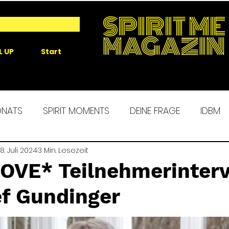
SPIRIT ME
MAGAZIN
L UP
Start
ONATS
SPIRIT MOMENTS
DEINE FRAGE
IDBM
 ME EXPERIENCE
8. Juli 2024
3 Min. Lesezeit
MORGENROUTINE
SPIRIT ALCHEM
LOVE* Teilnehmerinter
ef Gundinger