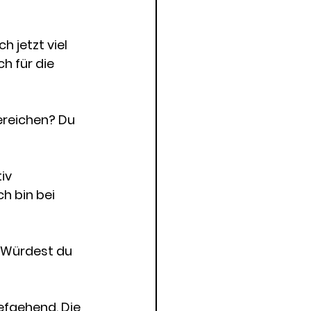
h jetzt viel 
h für die 
ereichen? Du 
iv 
h bin bei 
? Würdest du 
iefgehend. Die 