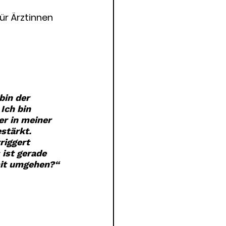
ür Ärztinnen 
bin der 
Ich bin 
er in meiner 
stärkt. 
iggert 
 ist gerade 
mit umgehen?“