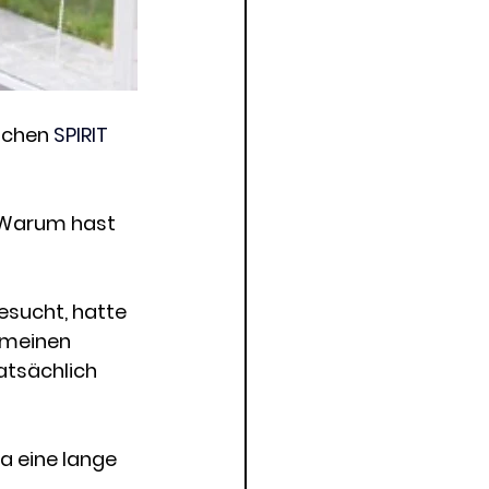
schen
 SPIRIT 
. Warum hast 
esucht, hatte 
 meinen 
tsächlich 
a eine lange 