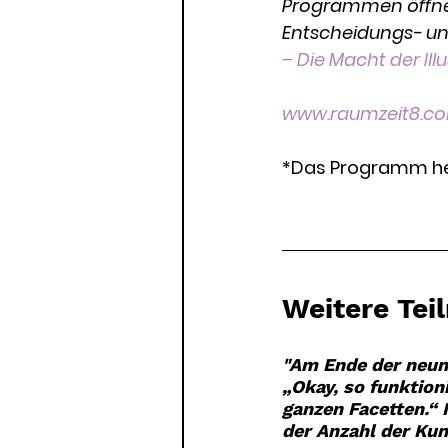
Programmen öffnet
Entscheidungs- und
– Die Macht der Ill
www.raumzeit8.c
*Das Programm hei
Weitere Te
"Am Ende der neun
„Okay, so funktion
ganzen Facetten.“ 
der Anzahl der Ku