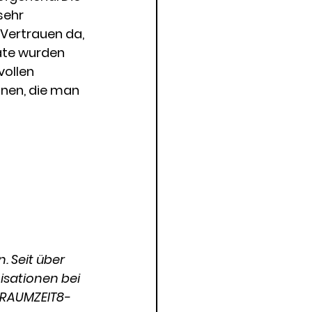
sehr 
 Vertrauen da, 
ate wurden 
ollen 
nen, die man 
. Seit über 
sationen bei 
 RAUMZEIT8-