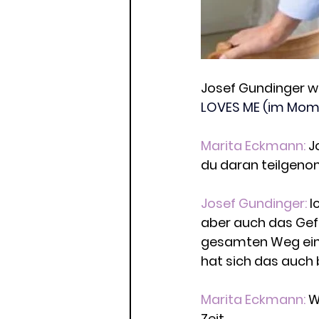
Josef Gundinger wa
LOVES ME (im Mome
Marita Eckmann: 
J
du daran teilgen
Josef Gundinger: 
I
aber auch das Gefü
gesamten Weg eine
hat sich das auch
Marita Eckmann:
 W
Zeit.