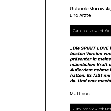
Gabriele Morawski, 
und Ärzte
Zum Interview mit Ga
„Die 
SPIRIT LOVE
 
besten Version von
präsenter in meiner
männlichen Kraft 
Außerdem nehme ich
hatten. Es fällt mi
da. Und was macht 
Matthias
Zum Interview mit Ma