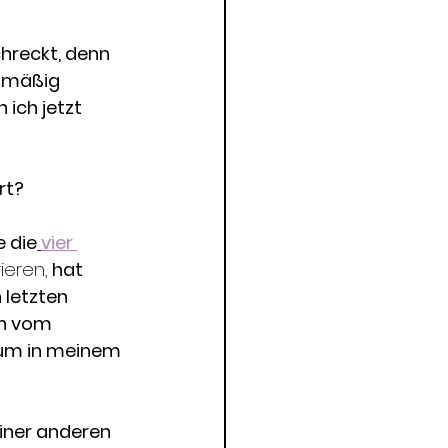
hreckt, denn 
inmäßig 
ich jetzt 
rt?
e die
vier 
ieren,
 hat 
letzten 
en vom 
 um in meinem 
iner anderen 