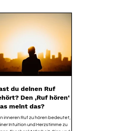
IST
GAIA SPRICHT
ast du deinen Ruf
ehört? Den ‚Ruf hören‘ -
as meint das?
n inneren Ruf zu hören bedeutet,
iner Intuition und Herzstimme zu