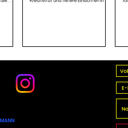
 die
Kreativität und tiefere Einsichten in
fo
das menschliche Dasein.
Erf
CKMANN