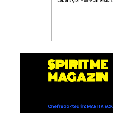
Lebens gibt – eine Dimension,
durch Kunst erfahrbar wird.
SPIRIT ME
MAGAZIN
Chefredakteurin
: MARITA E