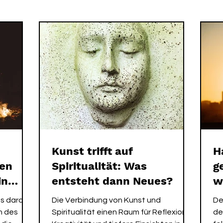
 ME EXPERIENCE
MORGENROUTINE
SPIRIT ALCHEM
Kunst trifft auf
H
len
Spiritualität: Was
g
in
entsteht dann Neues?
w
ns daran,
Die Verbindung von Kunst und
De
n des
Spiritualität einen Raum für Reflexion,
de