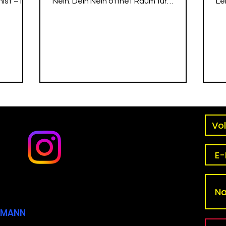
lst – in
Nein. Dein Nein öffnet Raum für
Le
Wahrheit, Klarheit und authentisches
di
Leben.
CKMANN