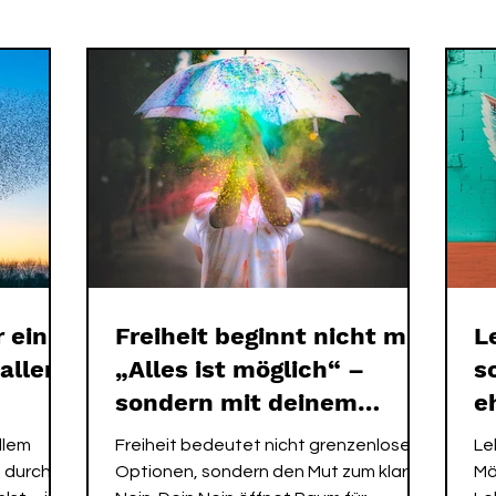
 ME EXPERIENCE
MORGENROUTINE
SPIRIT ALCHEM
r ein
Freiheit beginnt nicht mit
L
 allem
„Alles ist möglich“ –
s
sondern mit deinem
e
klaren Nein.
llem
Freiheit bedeutet nicht grenzenlose
Le
t durch
Optionen, sondern den Mut zum klaren
Mö