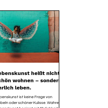
IST
GAIA SPRICHT
ebenskunst heißt nicht
chön wohnen – sondern
hrlich leben.
benskunst ist keine Frage von
beln oder schöner Kulisse. Wahre