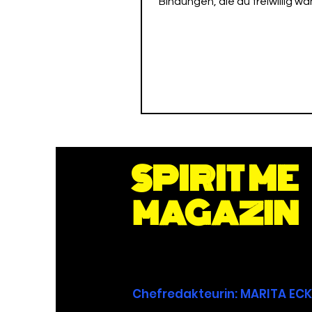
Bindungen, die du freiwillig wäh
Liebe, Berufung und Werten.
SPIRIT ME
MAGAZIN
Chefredakteurin
: MARITA E