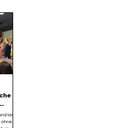
 ME EXPERIENCE
MORGENROUTINE
SPIRIT ALCHEM
iche
nd lass
p ohne