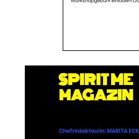
Workshopgebühr einladen! D
11.07. – 13.07.25
SPIRIT ME
MAGAZIN
Chefredakteurin
: MARITA E