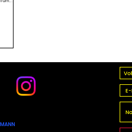
atum:
CKMANN