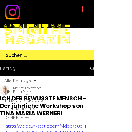
SPIRIT ME
MAGAZIN
Beitrag
Alle Beiträge
Marita Eckmann
Alle Beiträge
ICH DER BEWUSSTE MENSCH -
THEMA DES MONATS
Der jährliche Workshop von
SPIRIT MOMENTS
TINA MARIA WERNER!
DEINE FRAGE
IDBM
https://video.wixstatic.com/video/d0c14