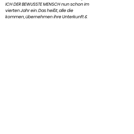
ICH DER BEWUSSTE MENSCH nun schon im 
vierten Jahr ein. Das heißt, alle die 
kommen, übernehmen ihre Unterkunft & 
Verpflegung selbst und kommen, weil sie 
Lust haben auf Entwicklung, auf Neues, 
auf spirituellen Austausch, auf 
Gleichgesinnte. Ich trage meinen Teil 
dazu bei und halte den Workshop ohne 
Workshopgebühr." 
ALLE INFORMATIONEN ZUM WORKSHOP
Du möchtest auch 
eingeladen werden? Melde 
dich gerne bei uns über 
diesen Button: