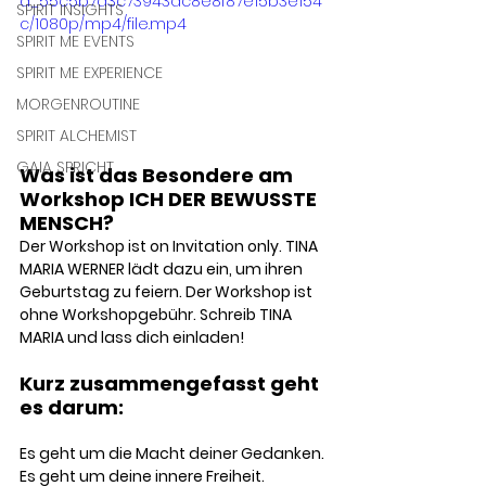
d_55c5b7a3c73943ac8e8f87e15b3e154
SPIRIT INSIGHTS
c/1080p/mp4/file.mp4
SPIRIT ME EVENTS
SPIRIT ME EXPERIENCE
MORGENROUTINE
SPIRIT ALCHEMIST
GAIA SPRICHT
Was ist das Besondere am 
Workshop ICH DER BEWUSSTE 
MENSCH?
Der Workshop ist on Invitation only. TINA 
MARIA WERNER lädt dazu ein, um ihren 
Geburtstag zu feiern. Der Workshop ist 
ohne Workshopgebühr. Schreib TINA 
MARIA und lass dich einladen!
Kurz zusammengefasst geht 
es darum: 
Es geht um die Macht deiner Gedanken. 
Es geht um deine innere Freiheit.