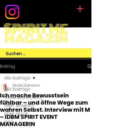
SPIRIT ME
MAGAZIN
Beitrag
Alle Beiträge
Marita Eckmann
Alle Beiträge
Ich mache Bewusstsein
THEMA DES MONATS
fühlbar – und öffne Wege zum
SPIRIT MOMENTS
wahren Selbst. Interview mit M
DEINE FRAGE
– IDBM SPIRIT EVENT
IDBM
MANAGERIN