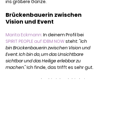
ins größere Ganze.
Brückenbauerin zwischen 
Vision und Event
Marita Eckmann: 
In deinem Profil bei 
SPIRIT PEOPLE auf IDBM NOW
 steht: 
"Ich 
bin Brückenbauerin zwischen Vision und 
Event. Ich bin da, um das Unsichtbare 
sichtbar und das Heilige erlebbar zu 
machen." 
Ich finde, das trifft es sehr gut.
M Mansura:
 Ja, das bin ich. Ich bin keine 
Konzepthüterin, ich bin 
Raumhalterin. Ich arbeite nicht mit 
System, sondern mit Bewusstsein. Ich 
fühle, was gerade wirklich dran ist – im 
Raum, im Feld, im Einzelnen.
Manchmal braucht es Struktur, 
manchmal Klarheit, manchmal einfach 