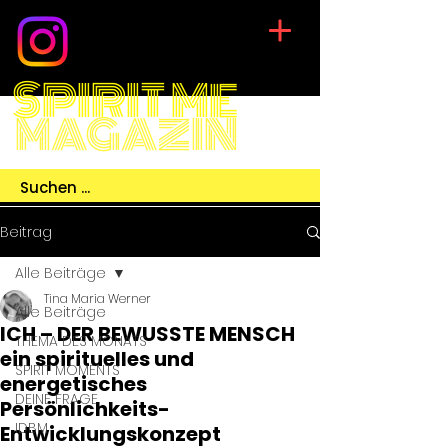
SPIRIT ME
MAGAZIN
Beitrag
Alle Beiträge
Tina Maria Werner
Alle Beiträge
ICH – DER BEWUSSTE MENSCH
THEMA DES MONATS
ein spirituelles und
SPIRIT MOMENTS
energetisches
DEINE FRAGE
Persönlichkeits-
IDBM
Entwicklungskonzept