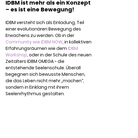
IDBM ist mehr als ein Konzept 
– es ist eine Bewegung!
IDBM versteht sich als Einladung, Teil 
einer evolutionären Bewegung des 
Erwachens zu werden. Ob in der 
Community wie IDBM NOW
, in kollektiven 
Erfahrungsräumen wie dem 
IDBM 
Workshop
, oder in der Schule des neuen 
Zeitalters IDBM OMEGA - die 
entstehende Seelenschule. Überall 
begegnen sich bewusste Menschen, 
die das Leben nicht mehr „machen“, 
sondern in Einklang mit ihrem 
Seelenrhythmus gestalten.
Deine bewusste Wahl
DU bist der Ursprung. DU bist das 
Zentrum deiner Erfahrung.