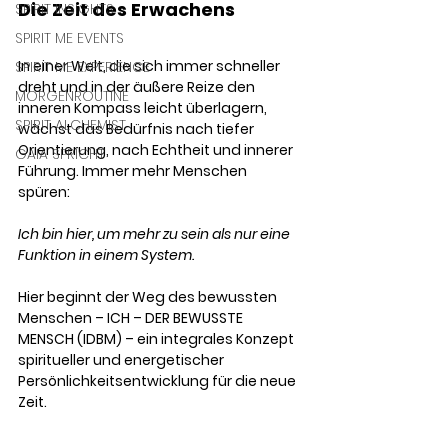
Die Zeit des Erwachens
SPIRIT INSIGHTS
SPIRIT ME EVENTS
In einer Welt, die sich immer schneller 
SPIRIT ME EXPERIENCE
dreht und in der äußere Reize den 
MORGENROUTINE
inneren Kompass leicht überlagern, 
SPIRIT ALCHEMIST
wächst das Bedürfnis nach tiefer 
Orientierung, nach Echtheit und innerer 
GAIA SPRICHT
Führung. Immer mehr Menschen 
spüren: 
Ich bin hier, um mehr zu sein als nur eine 
Funktion in einem System. 
Hier beginnt der Weg des bewussten 
Menschen – ICH – DER BEWUSSTE 
MENSCH (IDBM) – ein integrales Konzept 
spiritueller und energetischer 
Persönlichkeitsentwicklung für die neue 
Zeit.