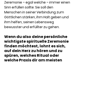
Zeremonie – egal welche – immer einen 
Sinn erfüllen sollte: Sie soll den 
Menschen in seiner Verbindung zum 
Göttlichen stärken, ihm Halt geben und 
ihm helfen, seinen Lebensweg 
bewusster und erfüllter zu gehen.
Wenn du also deine persönliche 
wichtigste spirituelle Zeremonie 
finden möchtest, lohnt es sich, 
auf dein Herz zu hören und zu 
spüren, welches Ritual oder 
welche Praxis dir am meisten 
Kraft und Sinn gibt.
Einladung zur eigenen 
Erfahrung
Spirituelle Zeremonien können Türen 
öffnen – zu dir selbst, zu anderen 
Menschen und zu einer tieferen 