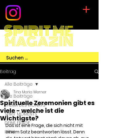
SPIRIT ME
MAGAZIN
Beitrag
Alle Beiträge
Tina Maria Werner
Alle Beiträge
Spirituelle Zeremonien gibt es
THEMA DES MONATS
viele - welche ist die
SPIRIT MOMENTS
Wichtigste?
DEINE FRAGE
Das ist eine Frage, die sich nicht mit 
IDBM
einem Satz beantworten lässt. Denn 