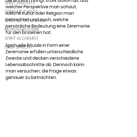
die Antwort hängt stark davon ab, aus 
SPIRIT INSIGHTS
welcher Perspektive man schaut, 
SPIRIT ME EVENTS
welche Kultur oder Religion man 
betrachtet und auch, welche 
SPIRIT ME EXPERIENCE
persönliche Bedeutung eine Zeremonie 
MORGENROUTINE
für den Einzelnen hat. 
SPIRIT ALCHEMIST
Spirituelle Rituale in Form einer 
GAIA SPRICHT
Zeremonie erfüllen unterschiedliche 
Zwecke und decken verschiedene 
Lebensabschnitte ab. Dennoch kann 
man versuchen, die Frage etwas 
genauer zu betrachten.