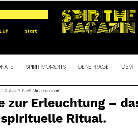
SPIRIT ME
MAGAZIN
L UP
Start
ONATS
SPIRIT MOMENTS
DEINE FRAGE
IDBM
r
 ME EXPERIENCE
29. Apr. 2025
6 Min. Lesezeit
MORGENROUTINE
SPIRIT ALCHEM
e zur Erleuchtung – da
spirituelle Ritual.