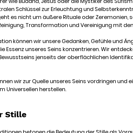
ehrer wie Buddha, Jesus oder die Mystiker des Sufis
tralen Schlüssel zur Erleuchtung und Selbsterkenntn
geht es nicht um äußere Rituale oder Zeremonien, 
Reinigung, Transformation und Vereinigung mit de
itation können wir unsere Gedanken, Gefühle und Än
ie Essenz unseres Seins konzentrieren. Wir entdeck
Bewusstseins jenseits der oberflächlichen Identifik
nnen wir zur Quelle unseres Seins vordringen und ei
 Universellen herstellen.
 Stille
raditionen betonen die Bedeutung der Stille als Vora