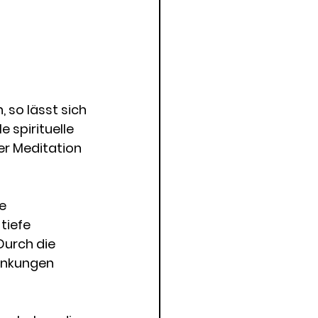
 so lässt sich 
e spirituelle 
er Meditation 
e 
iefe 
Durch die 
enkungen 