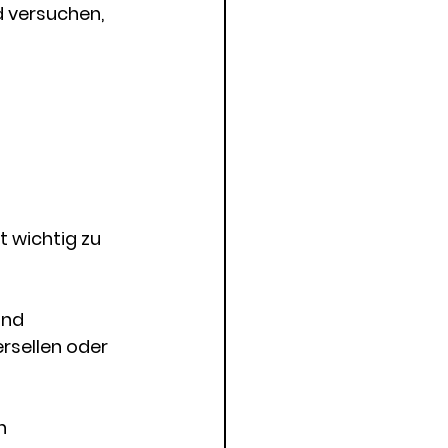
 versuchen, 
 wichtig zu 
und 
rsellen oder 
n 