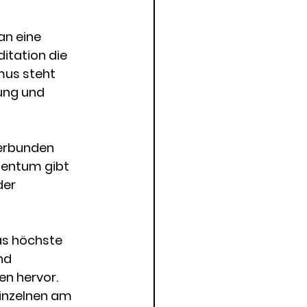
an eine 
itation die 
mus steht 
ung und 
verbunden 
tentum gibt 
der 
as höchste 
nd 
n hervor. 
Einzelnen am 