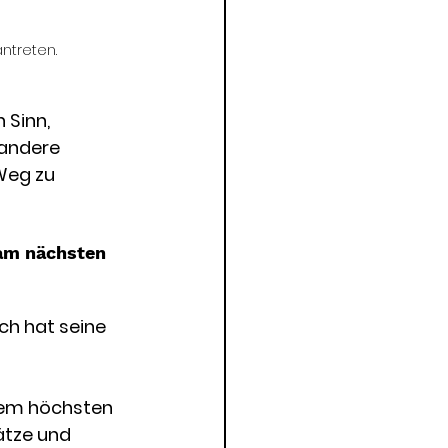
ntreten. 
 Sinn, 
 andere 
Weg zu 
 am nächsten 
ch hat seine 
dem höchsten 
ätze und 