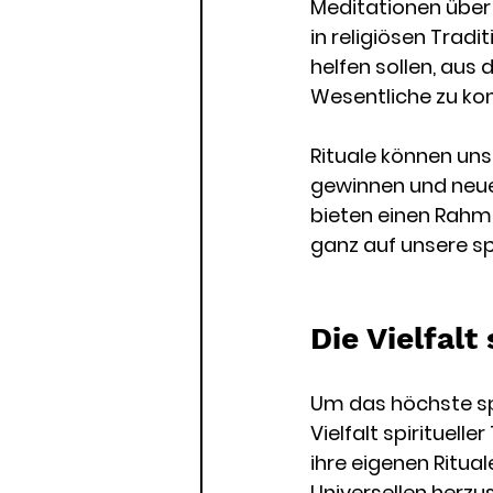
Meditationen über
in religiösen Trad
helfen sollen, aus
Wesentliche zu kon
Rituale können uns
gewinnen und neue 
bieten einen Rahme
ganz auf unsere spi
Die Vielfalt
Um das höchste spir
Vielfalt spirituell
ihre eigenen Ritua
Universellen herzus