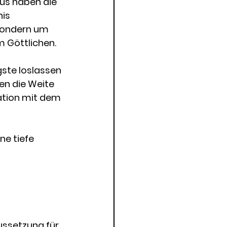
mus haben die 
is 
sondern um 
m Göttlichen.
gste loslassen 
en die Weite 
ation mit dem 
ne tiefe 
ussetzung für 