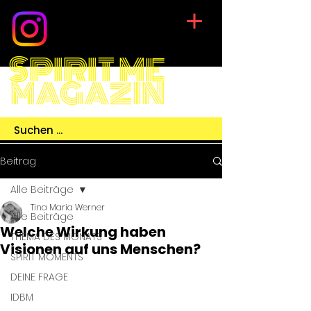
SPIRIT ME
MAGAZIN
Beitrag
Alle Beiträge
Tina Maria Werner
Alle Beiträge
Welche Wirkung haben
THEMA DES MONATS
Visionen auf uns Menschen?
SPIRIT MOMENTS
DEINE FRAGE
IDBM