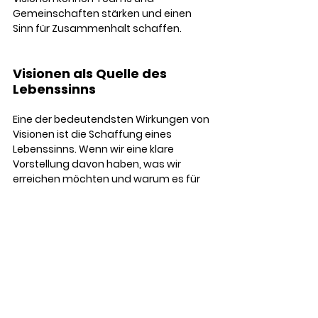
Gemeinschaften stärken und einen 
Sinn für Zusammenhalt schaffen.
Visionen als Quelle des 
Lebenssinns
Eine der bedeutendsten Wirkungen von 
Visionen ist die Schaffung eines 
Lebenssinns. Wenn wir eine klare 
Vorstellung davon haben, was wir 
erreichen möchten und warum es für 
uns wichtig ist, fühlen wir uns oft 
erfüllter und zufriedener. 
Unsere Vision gibt unserem Leben 
eine Bedeutung und hilft uns, 
unsere Werte in die Tat umzusetzen.
Menschen mit einer starken Vision 
berichten häufig von einem erhöhten 