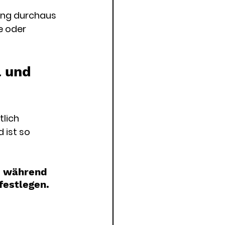
hung durchaus 
e oder 
 und 
lich 
ist so 
, während 
festlegen.