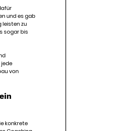
dafür 
en und es gab 
 leisten zu 
s sogar bis 
nd 
 jede 
bau von 
ein 
ie konkrete 