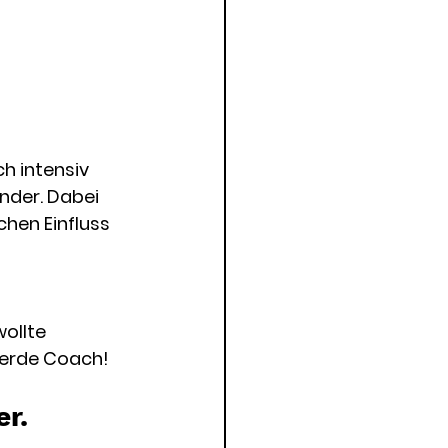
 intensiv 
nder. Dabei 
hen Einfluss 
ollte 
werde Coach! 
r. 