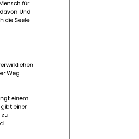
Mensch für 
 davon. Und 
h die Seele 
verwirklichen 
der Weg 
ingt einem 
gibt einer 
 zu 
d 