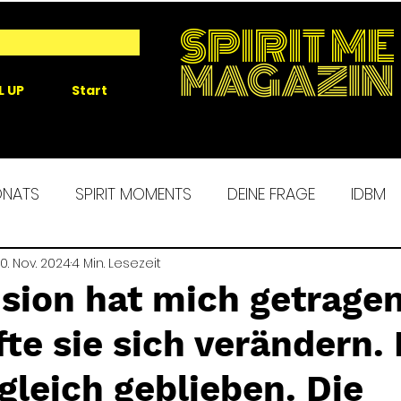
SPIRIT ME
MAGAZIN
L UP
Start
ONATS
SPIRIT MOMENTS
DEINE FRAGE
IDBM
 ME EXPERIENCE
0. Nov. 2024
4 Min. Lesezeit
MORGENROUTINE
SPIRIT ALCHEM
sion hat mich getrage
te sie sich verändern.
 gleich geblieben. Die