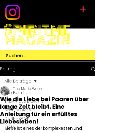
SPIRIT ME
MAGAZIN
Beitrag
Alle Beiträge
Tina Maria Werner
Alle Beiträge
Wie die Liebe bei Paaren über
THEMA DES MONATS
lange Zeit bleibt. Eine
SPIRIT MOMENTS
Anleitung für ein erfülltes
DEINE FRAGE
Liebesleben!
IDBM
Liebe ist eines der komplexesten und 