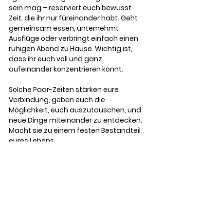
sein mag – reserviert euch bewusst 
Zeit, die ihr nur füreinander habt. Geht 
gemeinsam essen, unternehmt 
Ausflüge oder verbringt einfach einen 
ruhigen Abend zu Hause. Wichtig ist, 
dass ihr euch voll und ganz 
aufeinander konzentrieren könnt.
Solche Paar-Zeiten stärken eure 
Verbindung, geben euch die 
Möglichkeit, euch auszutauschen, und 
neue Dinge miteinander zu entdecken. 
Macht sie zu einem festen Bestandteil 
eures Lebens.
Überrascht euch gegenseitig 
Überraschungen und kleine Gesten der 
Aufmerksamkeit können Wunder 
bewirken. Plane hin und wieder etwas 
Besonderes für deinen Partner ein – sei 
es ein romantisches Wochenende, ein 