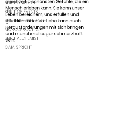
gleichzeitig schönsten Gefühle, die ein 
SPIRIT INSIGHTS
Mensch erleben kann. Sie kann unser 
SPIRIT ME EVENTS
Leben bereichern, uns erfüllen und 
SPIRIT ME EXPERIENCE
glücklich machen. Liebe kann auch 
Herausforderungen mit sich bringen 
MORGENROUTINE
und manchmal sogar schmerzhaft 
SPIRIT ALCHEMIST
sein. 
GAIA SPRICHT