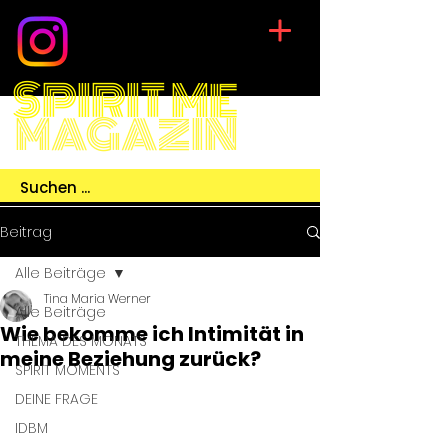
SPIRIT ME
MAGAZIN
Beitrag
Alle Beiträge
Tina Maria Werner
Alle Beiträge
Wie bekomme ich Intimität in
THEMA DES MONATS
meine Beziehung zurück?
SPIRIT MOMENTS
DEINE FRAGE
IDBM