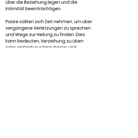
über die Beziehung legen und die 
Intimität beeinträchtigen.
Paare sollten sich Zeit nehmen, um über 
vergangene Verletzungen zu sprechen 
und Wege zur Heilung zu finden. Dies 
kann bedeuten, Verzeihung zu üben 
oder einfach nur hinzuhören und 
Verständnis für die Sichtweise des 
anderen zu zeigen.
Professionelle Unterstützung in 
Betracht ziehen
Wenn Paare Schwierigkeiten haben die 
Intimität allein wiederherzustellen, kann 
es hilfreich sein, professionelle 
Unterstützung in Anspruch zu nehmen. 
Ein Paartherapeut oder ein Coach kann 
wertvolle Werkzeuge und Techniken 
anbieten, um die Kommunikation zu 
verbessern und emotionale Barrieren 