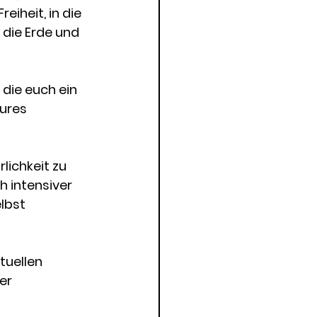
iheit, in die 
die Erde und 
die euch ein 
ures 
lichkeit zu 
h intensiver 
lbst 
tuellen 
er 