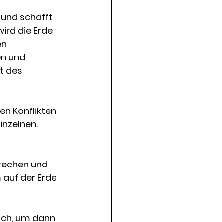
 und schafft 
ird die Erde 
en 
en und 
t des 
en Konflikten 
inzelnen.
brechen und 
 auf der Erde 
ich, um dann 