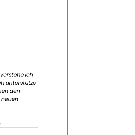
verstehe ich 
ch unterstütze 
zen den 
 neuen 
e