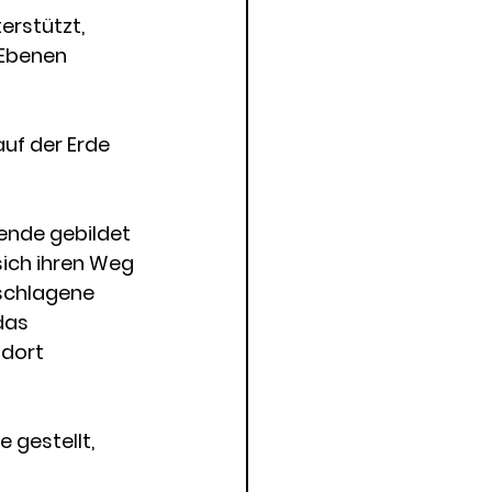
erstützt, 
 Ebenen 
uf der Erde 
ende gebildet 
ich ihren Weg 
schlagene 
das 
dort 
 gestellt, 