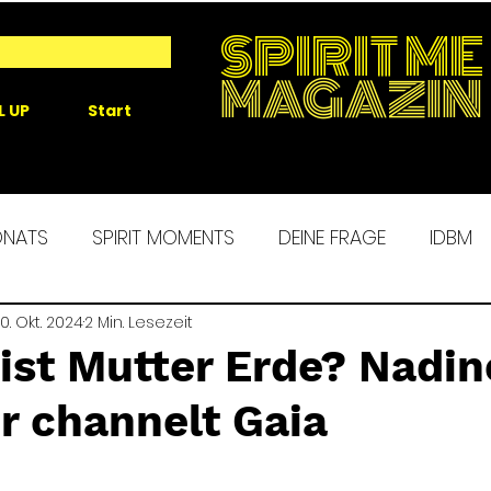
SPIRIT ME
MAGAZIN
L UP
Start
ONATS
SPIRIT MOMENTS
DEINE FRAGE
IDBM
 ME EXPERIENCE
0. Okt. 2024
2 Min. Lesezeit
MORGENROUTINE
SPIRIT ALCHEM
 ist Mutter Erde? Nadin
r channelt Gaia