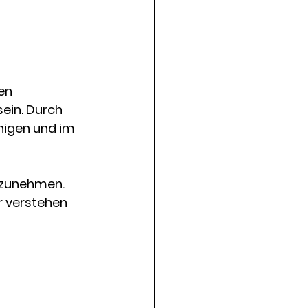
en 
in. Durch 
higen und im 
rzunehmen. 
 verstehen 