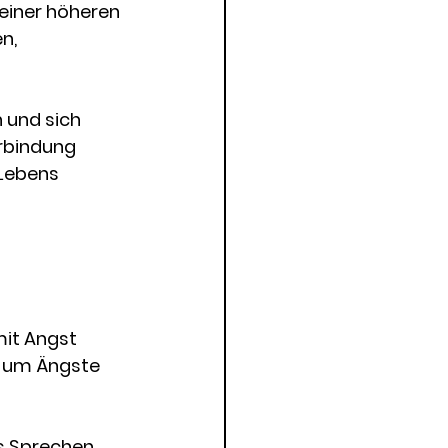
 einer höheren 
n, 
 und sich 
rbindung 
 Lebens 
mit Angst 
, um Ängste 
s Sprechen 