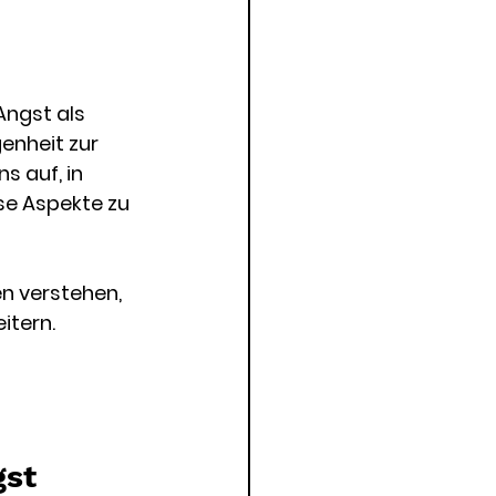
Angst als 
enheit zur 
s auf, in 
ese Aspekte zu 
n verstehen, 
itern.
st 