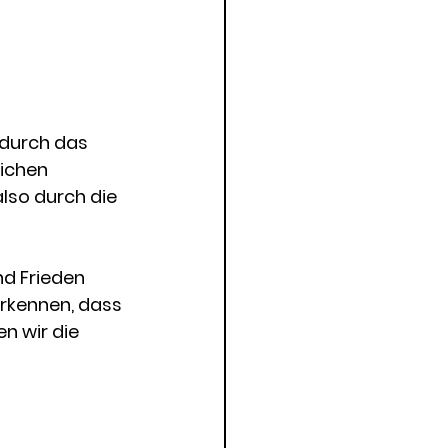
e durch das 
ichen 
lso durch die 
nd Frieden 
erkennen, dass 
n wir die 