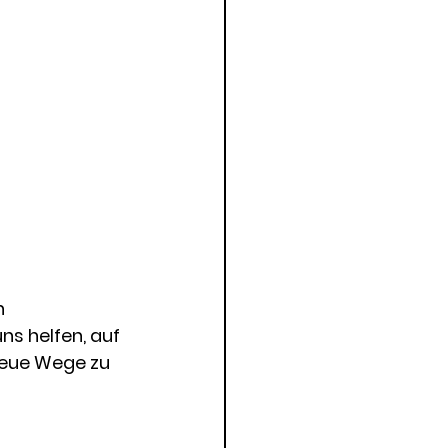
n 
ns helfen, auf 
 neue Wege zu 