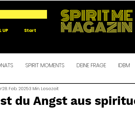
SPIRIT ME
MAGAZIN
L UP
Start
ONATS
SPIRIT MOMENTS
DEINE FRAGE
IDBM
r
 ME EXPERIENCE
28. Feb. 2025
3 Min. Lesezeit
MORGENROUTINE
SPIRIT ALCHEM
st du Angst aus spiritu