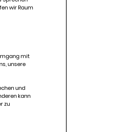
fen wir Raum 
 Umgang mit 
ns, unsere 
echen und 
nderen kann 
r zu 