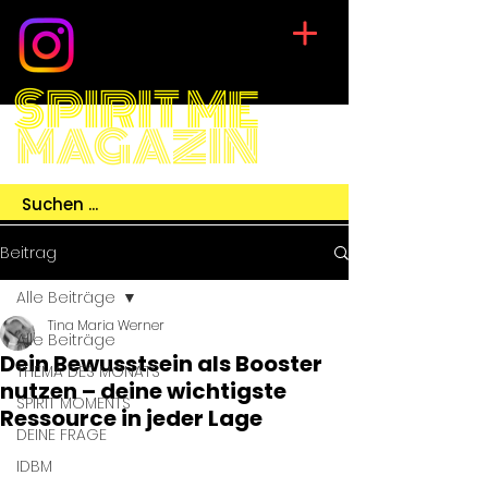
SPIRIT ME
MAGAZIN
Beitrag
Alle Beiträge
Tina Maria Werner
Alle Beiträge
Dein Bewusstsein als Booster
THEMA DES MONATS
nutzen – deine wichtigste
SPIRIT MOMENTS
Ressource in jeder Lage
DEINE FRAGE
IDBM