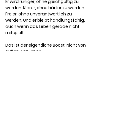
Er wird ruhiger, ohne gleichgültig zu 
werden. Klarer, ohne härter zu werden. 
Freier, ohne unverantwortlich zu 
werden. Und er bleibt handlungsfähig, 
auch wenn das Leben gerade nicht 
mitspielt.
Das ist der eigentliche Boost. Nicht von 
außen. Von innen.
Bewusstsein ist nicht das, was 
du weißt. Es ist das, was du 
siehst – in dir, um dich herum 
und zwischen den Zeilen des 
Lebens.
Alle ansehen
Aktuelle Beiträge