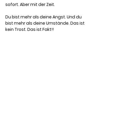
sofort. Aber mit der Zeit.
Du bist mehr als deine Angst. Und du 
bist mehr als deine Umstände. Das ist 
kein Trost. Das ist Fakt!!
Existenzangst ist kein Zeichen, 
dass du verlierst. Sie ist das 
Zeichen, dass du spürst und 
fühlst – und Fühlen und Spüren 
ist der Anfang von allem.
Alle ansehen
Aktuelle Beiträge