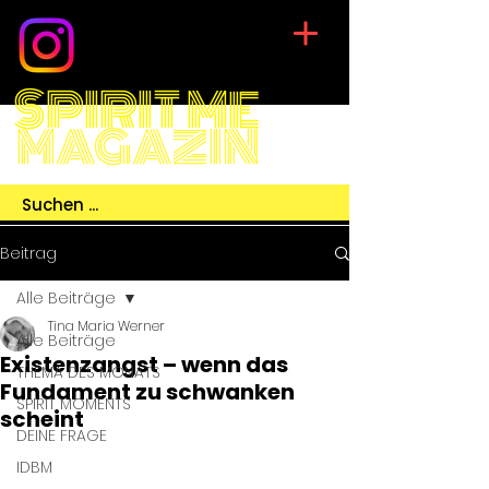
SPIRIT ME
MAGAZIN
Beitrag
Alle Beiträge
Tina Maria Werner
Alle Beiträge
Existenzangst – wenn das
THEMA DES MONATS
Fundament zu schwanken
SPIRIT MOMENTS
scheint
DEINE FRAGE
IDBM