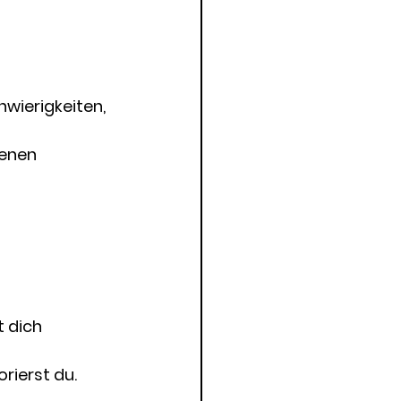
wierigkeiten, 
genen 
 dich 
rierst du.