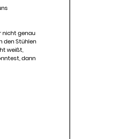
uns 
 nicht genau 
n den Stühlen 
ht weißt, 
onntest, dann 