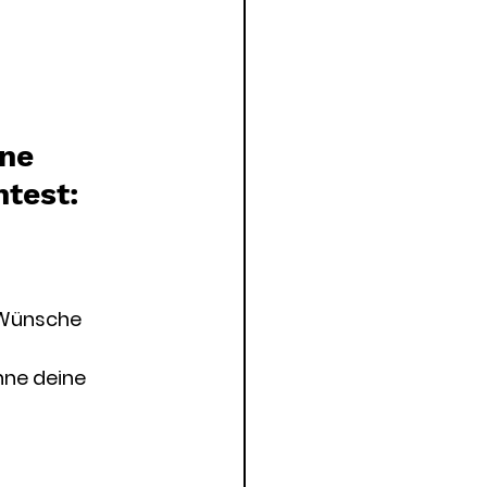
ne 
ntest:
 Wünsche 
hne deine 
 