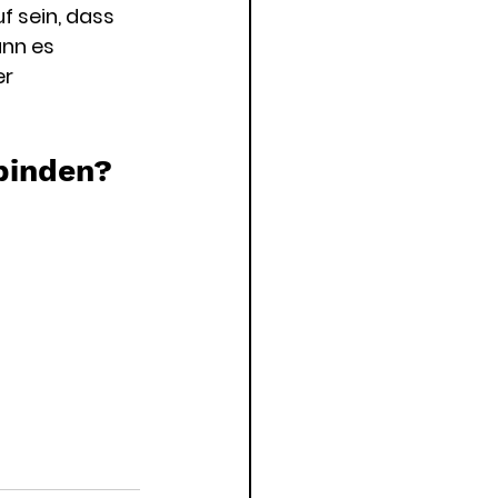
 sein, dass 
ann es 
r 
rbinden?