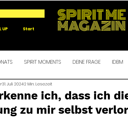
SPIRIT ME
MAGAZIN
L UP
Start
ONATS
SPIRIT MOMENTS
DEINE FRAGE
IDBM
r
 ME EXPERIENCE
31. Juli 2024
2 Min. Lesezeit
MORGENROUTINE
SPIRIT ALCHEM
kenne ich, dass ich di
ng zu mir selbst verlo