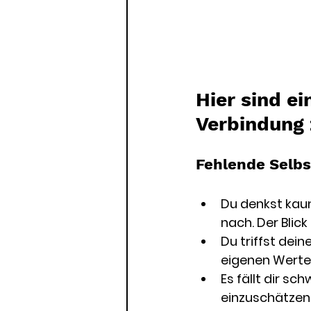
Hier sind ei
Verbindung 
Fehlende Selbs
Du denkst kau
nach. Der Blick
Du triffst dei
eigenen Werte 
Es fällt dir s
einzuschätzen