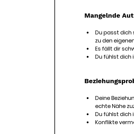
Mangelnde Auth
Du passt dich 
zu den eigene
Es fällt dir sc
Du fühlst dich 
Beziehungspro
Deine Beziehun
echte Nähe zu
Du fühlst dich
Konflikte verm