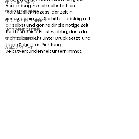
SPIRIT INSIGHTS
Verbindung zu sich selbst ist ein 
SPIRIT ME EVENTS
individueller Prozess, der Zeit in 
Anspruch nimmt. Sei bitte geduldig mit 
SPIRIT ME EXPERIENCE
dir selbst und gönne dir die nötige Zeit 
MORGENROUTINE
für diese Reise. Es ist wichtig, dass du 
dich selbst nicht unter Druck setzt  und 
SPIRIT ALCHEMIST
kleine Schritte in Richtung 
GAIA SPRICHT
Selbstverbundenheit unternimmst.