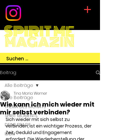
SPIRIT ME
MAGAZIN
Beitrag
Alle Beiträge
Tina Maria Werner
Alle Beiträge
Wie kann ich mich wieder mit
THEMA DES MONATS
mir selbst verbinden?
SPIRIT MOMENTS
Sich wieder mit sich selbst zu 
DEINE FRAGE
verbinden, ist ein wichtiger Prozess, der 
Zeit, Geduld und Engagement 
IDBM
erfordert. Die Wiederherstellung der 