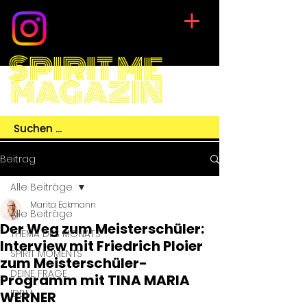
SPIRIT ME
MAGAZIN
Beitrag
Alle Beiträge
Marita Eckmann
Alle Beiträge
Der Weg zum Meisterschüler:
THEMA DES MONATS
Interview mit Friedrich Ploier
SPIRIT MOMENTS
zum Meisterschüler-
DEINE FRAGE
Programm mit TINA MARIA
IDBM
WERNER