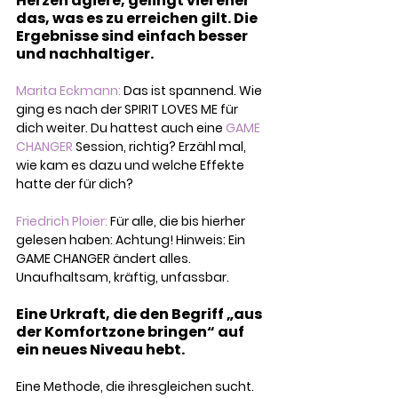
Herzen agiere, gelingt viel eher 
das, was es zu erreichen gilt. Die 
Ergebnisse sind einfach besser 
und nachhaltiger.
Marita Eckmann: 
Das ist spannend. Wie 
ging es nach der SPIRIT LOVES ME für 
dich weiter. Du hattest auch eine 
GAME 
CHANGER
 Session, richtig? Erzähl mal, 
wie kam es dazu und welche Effekte 
hatte der für dich?
Friedrich Ploier: 
Für alle, die bis hierher 
gelesen haben: Achtung! Hinweis: Ein 
GAME CHANGER ändert alles. 
Unaufhaltsam, kräftig, unfassbar.
Eine Urkraft, die den Begriff „aus 
der Komfortzone bringen“ auf 
ein neues Niveau hebt.
Eine Methode, die ihresgleichen sucht. 