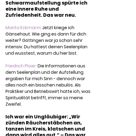
Schwarmaufstellung spürte ich 
eine innere Ruhe und 
Zufriedenheit. Das war neu.
Marita Eckmann
: Jetzt kriege ich 
Gänsehaut. Wie ging es dann für dich 
weiter? Göttingen war ja schon sehr 
intensiv. Du hattest deinen Seelenplan 
und wusstest, warum du hier bist.
Friedrich Ploier: 
Die Informationen aus 
dem Seelenplan und der Aufstellung 
ergaben für mich Sinn - dennoch war 
alles noch ein bisschen nebulös. Als 
Praktiker und Betriebswirt hatte ich, was 
Spiritualität betrifft, immer so meine 
Zweifel.
Ich war ein Ungläubiger: „Wir 
zünden Räucherstäbchen an, 
tanzen im Kreis, klatschen und 
dann wird alles gut.“ – Das war 