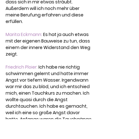
dass sich in mir etwas sträubt. 
Außerdem will ich noch mehr über 
meine Berufung erfahren und diese 
erfüllen.
Marita Eckmann: 
Es hat ja auch etwas 
mit der eigenen Bauweise zu tun, dass 
einem der innere Widerstand den Weg 
zeigt.
Friedrich Ploier: 
Ich habe nie richtig 
schwimmen gelernt und hatte immer 
Angst vor tiefem Wasser. Irgendwann 
war mir das zu blöd, und ich entschied 
mich, einen Tauchkurs zu machen. Ich 
wollte quasi durch die Angst 
durchtauchen. Ich habe es gemacht, 
weil ich eine so große Angst davor 
hatte. Anfangs waren die Tauchgänge 
wirklich schlimm und sehr hart für mich. 
Irgendwann erkannte ich, dass das 
alles nur in meinem Kopf stattfindet. 