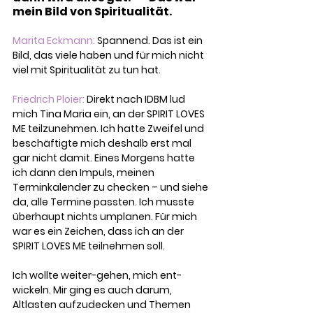
mein Bild von Spiritualität.
Marita Eckmann:
 Spannend. Das ist ein 
Bild, das viele haben und für mich nicht 
viel mit Spiritualität zu tun hat.
Friedrich Ploier: 
Direkt nach IDBM lud 
mich Tina Maria ein, an der 
SPIRIT LOVES 
ME 
teilzunehmen. Ich hatte Zweifel und 
beschäftigte mich deshalb erst mal 
gar nicht damit. Eines Morgens hatte 
ich dann den Impuls, meinen 
Terminkalender zu checken – und siehe 
da, alle Termine passten. Ich musste 
überhaupt nichts umplanen. Für mich 
war es ein Zeichen, dass ich an der 
SPIRIT LOVES ME teilnehmen soll.
Ich wollte weiter-gehen, mich ent-
wickeln. Mir ging es auch darum, 
Altlasten aufzudecken und Themen 