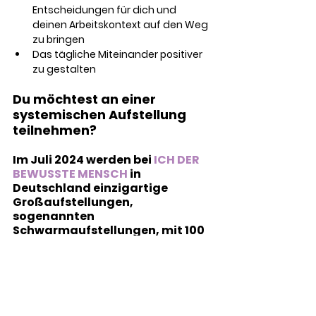
Entscheidungen für dich und 
deinen Arbeitskontext auf den Weg 
zu bringen
Das tägliche Miteinander positiver 
zu gestalten
Du möchtest an einer 
systemischen Aufstellung 
teilnehmen?
Im Juli 2024 werden bei 
ICH DER 
BEWUSSTE MENSCH
 in 
Deutschland einzigartige 
Großaufstellungen, 
sogenannten 
Schwarmaufstellungen, mit 100 
Menschen, stattfinden. 
Unterstützt von schamanischen 
Trommeln, einem Medium und 
der History Clearing Methode, 
bringen wir Familien- und 
Organisationssysteme wieder 