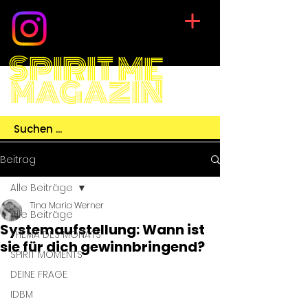
SPIRIT ME
MAGAZIN
Beitrag
Alle Beiträge
Tina Maria Werner
Alle Beiträge
Systemaufstellung: Wann ist
THEMA DES MONATS
sie für dich gewinnbringend?
SPIRIT MOMENTS
DEINE FRAGE
IDBM