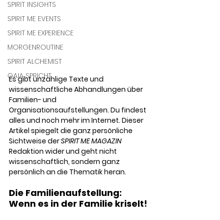
SPIRIT INSIGHTS
SPIRIT ME EVENTS
SPIRIT ME EXPERIENCE
MORGENROUTINE
SPIRIT ALCHEMIST
GAIA SPRICHT
Es gibt unzählige Texte und 
wissenschaftliche Abhandlungen über 
Familien- und 
Organisationsaufstellungen. Du findest 
alles und noch mehr im Internet. Dieser 
Artikel spiegelt die ganz persönliche 
Sichtweise der 
SPIRIT ME MAGAZIN
Redaktion wider und geht nicht 
wissenschaftlich, sondern ganz 
persönlich an die Thematik heran. 
Die Familienaufstellung: 
Wenn es in der Familie kriselt!