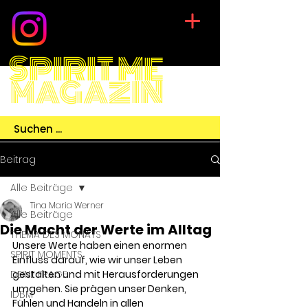
SPIRIT ME
MAGAZIN
Beitrag
Alle Beiträge
Tina Maria Werner
Alle Beiträge
Die Macht der Werte im Alltag
THEMA DES MONATS
Unsere Werte haben einen enormen 
SPIRIT MOMENTS
Einfluss darauf, wie wir unser Leben 
DEINE FRAGE
gestalten und mit Herausforderungen 
umgehen. Sie prägen unser Denken, 
IDBM
Fühlen und Handeln in allen 