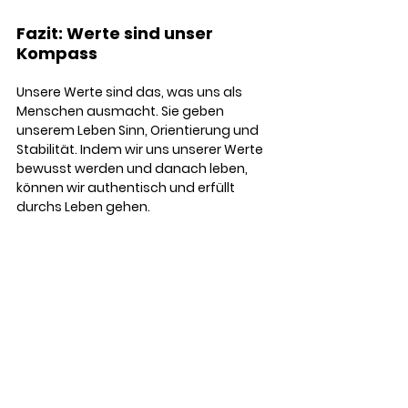
Fazit: Werte sind unser 
Kompass 
Unsere Werte sind das, was uns als 
Menschen ausmacht. Sie geben 
unserem Leben Sinn, Orientierung und 
Stabilität. Indem wir uns unserer Werte 
bewusst werden und danach leben, 
können wir authentisch und erfüllt 
durchs Leben gehen.
Gleichzeitig tragen unsere individuellen 
Werte dazu bei, eine Gesellschaft zu 
schaffen, die von Vertrauen, Respekt 
und Verantwortungsbewusstsein 
geprägt ist. 
Gemeinsame Werte sind der Kitt, der 
uns als Gemeinschaft zusammenhält.
Deshalb ist es so wichtig, dass wir uns 