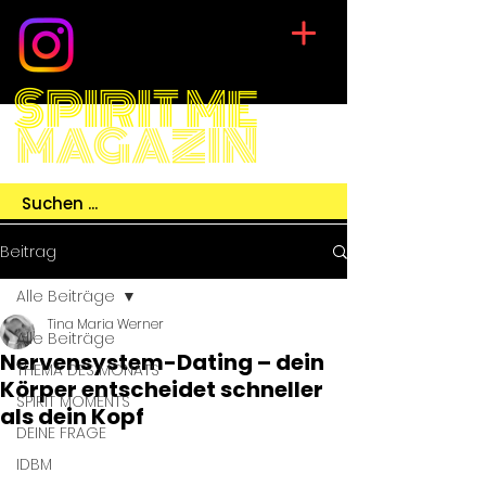
SPIRIT ME
MAGAZIN
Beitrag
Alle Beiträge
Tina Maria Werner
Alle Beiträge
Nervensystem-Dating – dein
THEMA DES MONATS
Körper entscheidet schneller
SPIRIT MOMENTS
als dein Kopf
DEINE FRAGE
IDBM