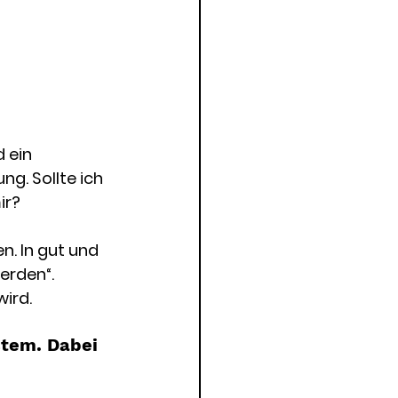
 ein 
g. Sollte ich 
ir?
n. In gut und 
erden“. 
wird.
stem. Dabei 