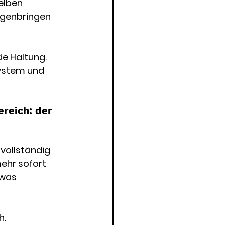
elben 
genbringen 
e Haltung. 
ystem und 
reich: der 
vollständig 
ehr sofort 
twas 
. 