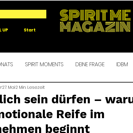
SPIRIT ME
MAGAZIN
L UP
Start
ONATS
SPIRIT MOMENTS
DEINE FRAGE
IDBM
r
 ME EXPERIENCE
27. Mai
2 Min. Lesezeit
MORGENROUTINE
SPIRIT ALCHEM
lich sein dürfen – wa
motionale Reife im
ehmen beginnt