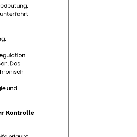
Bedeutung. 
nterfährt, 
ng.
egulation 
sen. Das 
hronisch 
ie und 
r Kontrolle 
ife erlaubt 