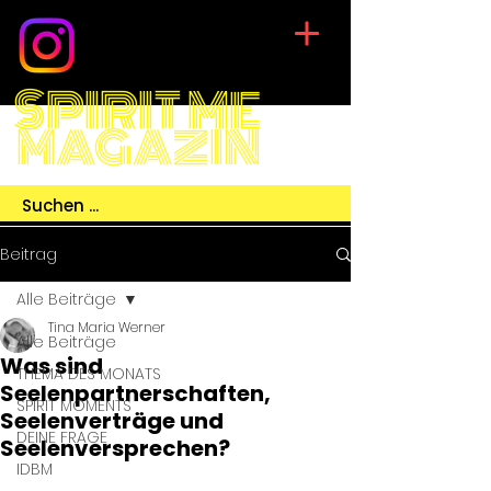
SPIRIT ME
MAGAZIN
Beitrag
Alle Beiträge
Tina Maria Werner
Alle Beiträge
Was sind
THEMA DES MONATS
Seelenpartnerschaften,
SPIRIT MOMENTS
Seelenverträge und
DEINE FRAGE
Seelenversprechen?
IDBM