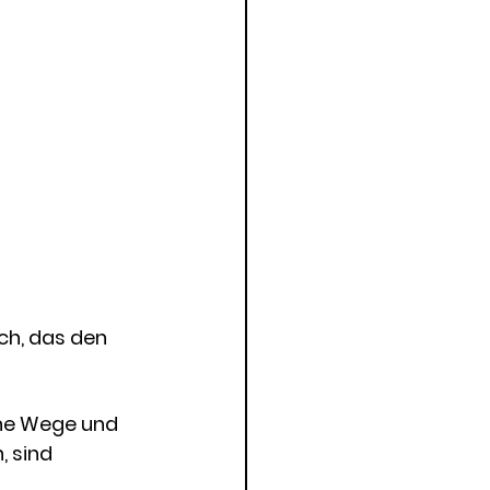
ch, das den 
che Wege und 
 sind 