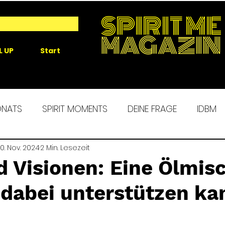
SPIRIT ME
MAGAZIN
L UP
Start
ONATS
SPIRIT MOMENTS
DEINE FRAGE
IDBM
 ME EXPERIENCE
0. Nov. 2024
2 Min. Lesezeit
MORGENROUTINE
SPIRIT ALCHEM
d Visionen: Eine Ölmis
 dabei unterstützen ka