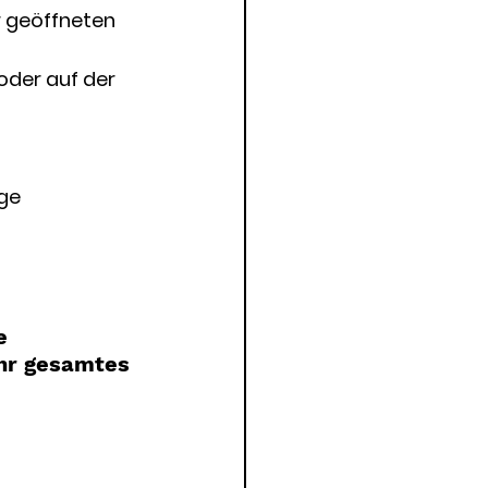
 geöffneten 
der auf der 
ge 
e 
ihr gesamtes 