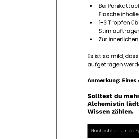
Bei Panikattac
Flasche inhalie
1-3 Tropfen ü
Stirn auftragen
Zur innerliche
Es ist so mild, da
aufgetragen werde
Anmerkung: Eines 
Solltest du mehr
Alchemistin lädt
Wissen zählen. 
Nachricht an Ursula E