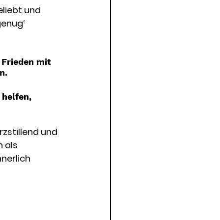
liebt und 
genug‘ 
Frieden mit 
n.
helfen, 
zstillend und 
 als 
nerlich 