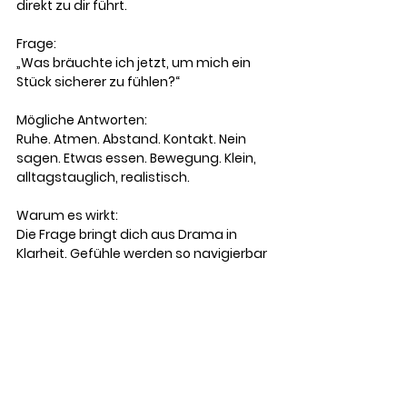
direkt zu dir führt.
Frage:
„Was bräuchte ich jetzt, um mich ein 
Stück sicherer zu fühlen?“
Mögliche Antworten:
Ruhe. Atmen. Abstand. Kontakt. Nein 
sagen. Etwas essen. Bewegung. Klein, 
alltagstauglich, realistisch.
Warum es wirkt:
Die Frage bringt dich aus Drama in 
Klarheit. Gefühle werden so navigierbar 
statt bedrohlich.
Diese fünf Tools sind nicht dafür da, 
Gefühle wegzumachen. Sie helfen 
dir nur, dich selbst wieder zu 
erreichen, während du fühlst. Klar. 
Einfach. Umsetzbar.
Echte Selbstunterstützung – ohne 