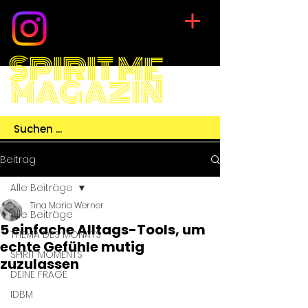
SPIRIT ME
MAGAZIN
Beitrag
Alle Beiträge
Tina Maria Werner
Alle Beiträge
5 einfache Alltags-Tools, um
THEMA DES MONATS
echte Gefühle mutig
SPIRIT MOMENTS
zuzulassen
DEINE FRAGE
IDBM