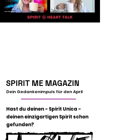
SPIRIT HEART TALK:
Tina Maria Werner und Anne
Mareen Rieckhof sprechen über
den Spirit Artist und die Kunst
des Lebens.
SPIRIT ME MAGAZIN
Dein Gedankenimpuls für den April
Hast du deinen - Spirit Unica -
deinen einzigartigen Spirit schon
gefunden?