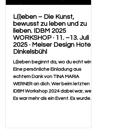
L(i)eben – Die Kunst,
bewusst zu leben und zu
lieben. IDBM 2025
WORKSHOP · 11. –13. Juli
2025 · Meiser Design Hotel
Dinkelsbühl
L(i)eben beginnt da, wo du echt wirst.
Eine persönliche Einladung aus
echtem Dank von TINA MARIA
WERNER an dich. Wer beim letzten
IDBM Workshop 2024 dabei war, weiß:
Es war mehr als ein Event. Es wurde
gelacht. Getanzt. Innegehalten.
Berührt. Manche gingen mit neuen
Fragen, andere mit klaren
Entscheidungen. Alle mit dem Gefühl:
Ich war wirklich da – bei mir. Und genau