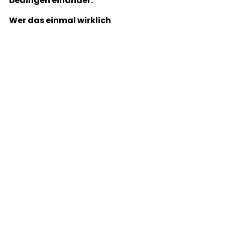
bedingen einander. 
Wer das einmal wirklich 
verstanden hat, fragt nicht 
mehr, ob er erfolgreich sein darf. 
Er fragt nur noch, wie er es so 
lebt, dass es stimmt.
Alle ansehen
Aktuelle Beiträge