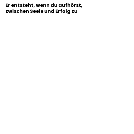
Er entsteht, wenn du aufhörst, 
zwischen Seele und Erfolg zu 
wählen und anfängst, beides als 
dasselbe zu verstehen.
Alle ansehen
Aktuelle Beiträge