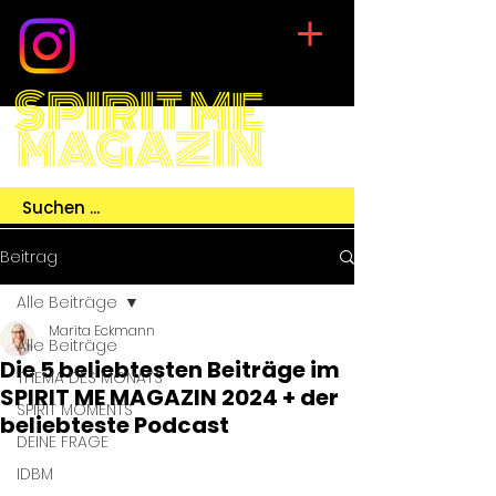
SPIRIT ME
MAGAZIN
Beitrag
Alle Beiträge
Marita Eckmann
Alle Beiträge
Die 5 beliebtesten Beiträge im
THEMA DES MONATS
SPIRIT ME MAGAZIN 2024 + der
SPIRIT MOMENTS
beliebteste Podcast
DEINE FRAGE
IDBM