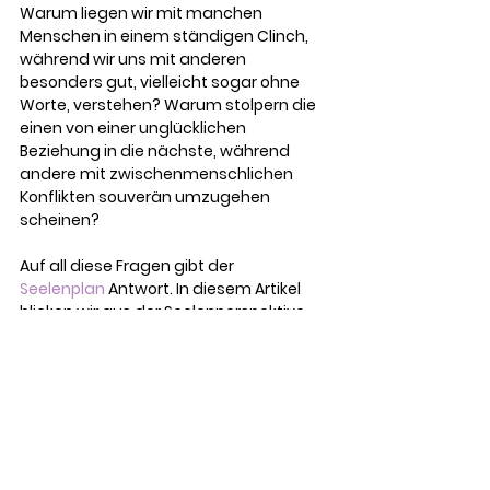
Warum liegen wir mit manchen 
Menschen in einem ständigen Clinch, 
während wir uns mit anderen 
besonders gut, vielleicht sogar ohne 
Worte, verstehen? Warum stolpern die 
einen von einer unglücklichen 
Beziehung in die nächste, während 
andere mit zwischenmenschlichen 
Konflikten souverän umzugehen 
scheinen? 
Auf all diese Fragen gibt der 
Seelenplan
 Antwort. In diesem Artikel 
blicken wir aus der Seelenperspektive 
auf diese Themen: 
Was ist eine Seelenpartnerschaft?
Was ist ein Seelenversprechen?
Was ist ein Seelenvertrag?
Direkt zum Blogartikel