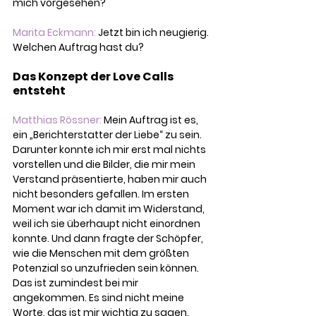
mich vorgesehen?
Marita Eckmann: 
Jetzt bin ich neugierig. 
Welchen Auftrag hast du?
Das Konzept der Love Calls 
entsteht
Matthias Rössner:
 Mein Auftrag ist es, 
ein „Berichterstatter der Liebe“ zu sein. 
Darunter konnte ich mir erst mal nichts 
vorstellen und die Bilder, die mir mein 
Verstand präsentierte, haben mir auch 
nicht besonders gefallen. Im ersten 
Moment war ich damit im Widerstand, 
weil ich sie überhaupt nicht einordnen 
konnte. Und dann fragte der Schöpfer, 
wie die Menschen mit dem größten 
Potenzial so unzufrieden sein können. 
Das ist zumindest bei mir 
angekommen. Es sind nicht meine 
Worte, das ist mir wichtig zu sagen.