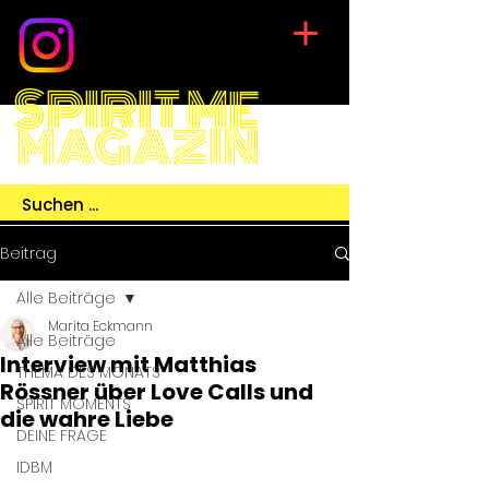
SPIRIT ME
MAGAZIN
Beitrag
Alle Beiträge
Marita Eckmann
Alle Beiträge
Interview mit Matthias
THEMA DES MONATS
Rössner über Love Calls und
SPIRIT MOMENTS
die wahre Liebe
DEINE FRAGE
IDBM