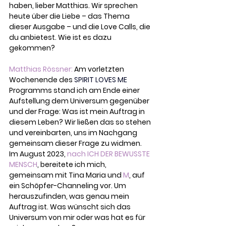
haben, lieber Matthias. Wir sprechen 
heute über die Liebe – das Thema 
dieser Ausgabe – und die Love Calls, die 
du anbietest. Wie ist es dazu 
gekommen?
Matthias Rössner:
 Am vorletzten 
Wochenende des
SPIRIT LOVES ME
Programms stand ich am Ende einer 
Aufstellung dem Universum gegenüber 
und der Frage: Was ist mein Auftrag in 
diesem Leben? Wir ließen das so stehen 
und vereinbarten, uns im Nachgang 
gemeinsam dieser Frage zu widmen. 
Im August 2023, 
nach ICH DER BEWUSSTE 
MENSCH
, bereitete ich mich, 
gemeinsam mit Tina Maria und 
M
, 
auf 
ein Schöpfer-Channeling vor. Um 
herauszufinden,
was genau mein 
Auftrag ist. Was wünscht sich das 
Universum von mir oder was hat es für 