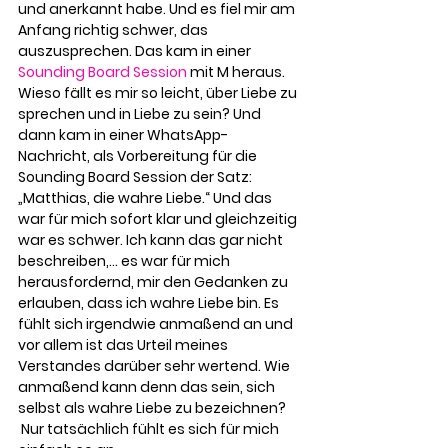
und anerkannt habe. Und es fiel mir am 
Anfang richtig schwer, das 
auszusprechen. Das kam in einer 
Sounding Board Session
 mit M heraus. 
Wieso fällt es mir so leicht, über Liebe zu 
sprechen und in Liebe zu sein? Und 
dann kam in einer WhatsApp-
Nachricht, als Vorbereitung für die 
Sounding Board Session der Satz: 
„Matthias, die wahre Liebe.“ Und das 
war für mich sofort klar und gleichzeitig 
war es schwer. Ich kann das gar nicht 
beschreiben,… es war für mich 
herausfordernd, mir den Gedanken zu 
erlauben, dass ich wahre Liebe bin. Es 
fühlt sich irgendwie anmaßend an und 
vor allem ist das Urteil meines 
Verstandes darüber sehr wertend. Wie 
anmaßend kann denn das sein, sich 
selbst als wahre Liebe zu bezeichnen? 
 Nur tatsächlich fühlt es sich für mich 