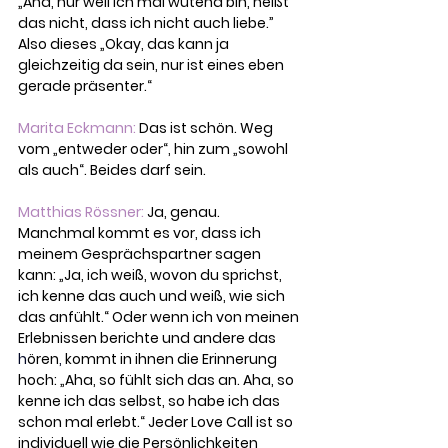
„Aha, nur weil ich mal wütend bin, heißt 
das nicht, dass ich nicht auch liebe.” 
Also dieses „Okay, das kann ja 
gleichzeitig da sein, nur ist eines eben 
gerade präsenter.“
Marita Eckmann: 
Das ist schön. Weg 
vom „entweder oder“, hin zum „sowohl 
als auch“. Beides darf sein.
Matthias Rössner: 
Ja, genau. 
Manchmal kommt es vor, dass ich 
meinem Gesprächspartner sagen 
kann: „Ja, ich weiß, wovon du sprichst, 
ich kenne das auch und weiß, wie sich 
das anfühlt.“ Oder wenn ich von meinen 
Erlebnissen berichte und andere das 
h
ören
, 
kommt in ihnen die Erinnerung 
hoch: „Aha, so fühlt sich das an. Aha, so 
kenne ich das selbst, so habe ich das 
schon mal erlebt.“ Jeder Love Call ist so 
individuell wie die Persönlichkeiten 