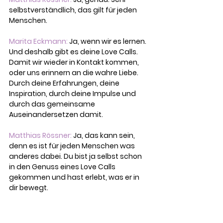
selbstverständlich, das gilt für jeden 
Menschen.
Marita Eckmann:
 Ja, wenn wir es lernen. 
Und deshalb gibt es deine Love Calls. 
Damit wir wieder in Kontakt kommen, 
oder uns erinnern an die wahre Liebe. 
Durch deine Erfahrungen, deine 
Inspiration, durch deine Impulse und 
durch das gemeinsame 
Auseinandersetzen damit.
Matthias Rössner: 
Ja, das kann sein, 
denn es ist für jeden Menschen was 
anderes dabei. Du bist ja selbst schon 
in den Genuss eines Love Calls 
gekommen und hast erlebt, was er in 
dir bewegt.  
Marita Eckmann:
 Tatsächlich war er 
sehr bereichernd, und er hat mich für 