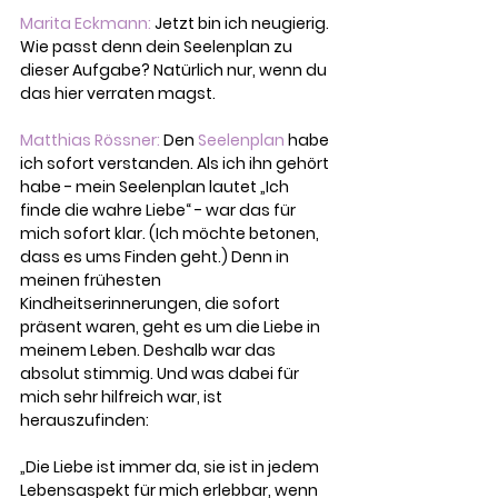
Marita Eckmann: 
Jetzt bin ich neugierig. 
Wie passt denn dein Seelenplan zu 
dieser Aufgabe? Natürlich nur, wenn du 
das hier verraten magst.  
Matthias Rössner: 
Den 
Seelenplan
 habe 
ich sofort verstanden. Als ich ihn gehört 
habe - mein Seelenplan lautet „Ich 
finde die wahre Liebe“ - war das für 
mich sofort klar. (Ich möchte betonen, 
dass es ums Finden geht.) Denn in 
meinen frühesten 
Kindheitserinnerungen, die sofort 
präsent waren, geht es um die Liebe in 
meinem Leben. Deshalb war das 
absolut stimmig. Und was dabei für 
mich sehr hilfreich war, ist 
herauszufinden:
„Die Liebe ist immer da, sie ist in jedem 
Lebensaspekt für mich erlebbar, wenn 