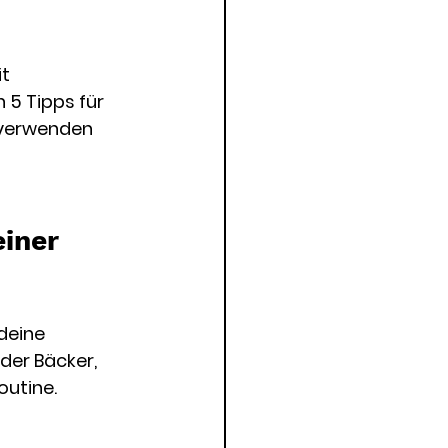
t 
5 Tipps für 
 verwenden 
iner 
deine 
der Bäcker, 
utine. 