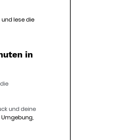
 und lese die 
uten in 
die 
ck und deine 
en Umgebung, 