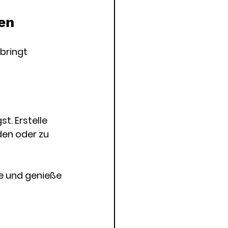
en
bringt 
. Erstelle 
den oder zu 
e und genieße 