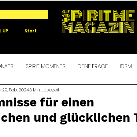
SPIRIT ME
MAGAZIN
L UP
Start
ONATS
SPIRIT MOMENTS
DEINE FRAGE
IDBM
r
 ME EXPERIENCE
29. Feb. 2024
3 Min. Lesezeit
MORGENROUTINE
SPIRIT ALCHEM
nisse für einen
ichen und glücklichen 