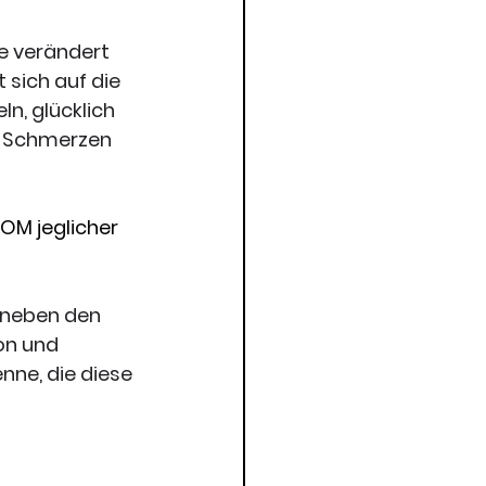
e verändert 
 sich auf die 
, glücklich 
r Schmerzen 
OM jeglicher 
e neben den 
on und 
nne, die diese 