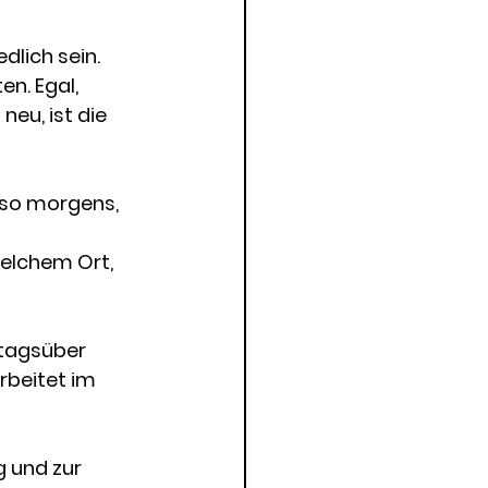
dlich sein. 
n. Egal, 
eu, ist die 
lso morgens, 
elchem Ort, 
 tagsüber 
beitet im 
g und zur 