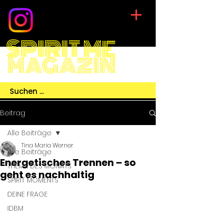
SPIRIT ME
MAGAZIN
Beitrag
Alle Beiträge
Tina Maria Werner
Alle Beiträge
Energetisches Trennen – so
THEMA DES MONATS
geht es nachhaltig
SPIRIT MOMENTS
DEINE FRAGE
IDBM