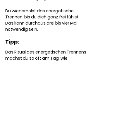
Du wiederholst das energetische 
Trennen, bis du dich ganz frei fühlst. 
Das kann durchaus drei bis vier Mal 
notwendig sein. 
Tipp: 
Das Ritual des energetischen Trennens 
machst du so oft am Tag, wie 
notwendig. Du kommst dadurch mehr 
zur Ruhe und kannst aus deinem 
Gedanken-Karussell aussteigen. 
Sobald du das Gefühl hast, du bist 
wieder eingestiegen, wende die 
energetische Trennung erneut an. Es 
gibt kein zuviel!