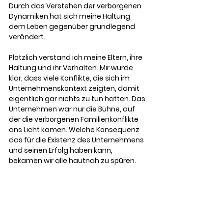
Durch das Verstehen der verborgenen 
Dynamiken hat sich meine Haltung 
dem Leben gegenüber grundlegend 
verändert.
Plötzlich verstand ich meine Eltern, ihre 
Haltung und ihr Verhalten. Mir wurde 
klar, dass viele Konflikte, die sich im 
Unternehmenskontext zeigten, damit 
eigentlich gar nichts zu tun hatten. Das 
Unternehmen war nur die Bühne, auf 
der die verborgenen Familienkonflikte 
ans Licht kamen. Welche Konsequenz 
das für die Existenz des Unternehmens 
und seinen Erfolg haben kann, 
bekamen wir alle hautnah zu spüren.
Das Wissen um die systemischen 
Zusammenhänge hat mir auch später, 
als ich in anderen Unternehmen tätig 
war, geholfen, souverän durch die 