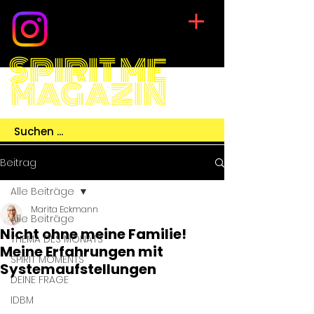
SPIRIT ME
MAGAZIN
Beitrag
Alle Beiträge
Marita Eckmann
Alle Beiträge
Nicht ohne meine Familie!
THEMA DES MONATS
Meine Erfahrungen mit
SPIRIT MOMENTS
Systemaufstellungen
DEINE FRAGE
IDBM