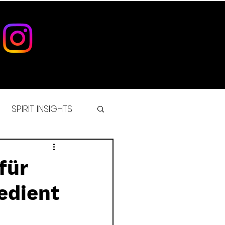
SPIRIT INSIGHTS
IST
für
edient