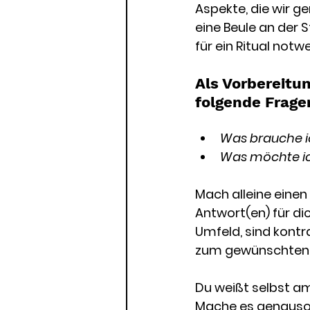
Aspekte, die wir g
eine Beule an der 
für ein Ritual notw
Als Vorbereitu
folgende Frage
Was brauche i
Was möchte ic
Mach alleine einen 
Antwort(en) für dic
Umfeld, sind kontra
zum gewünschten E
Du weißt selbst am
Mache es genauso, 