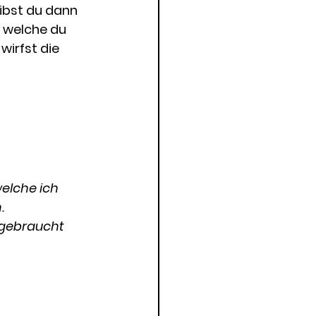
ibst du dann 
 welche du 
wirfst die 
elche ich 
. 
 gebraucht 