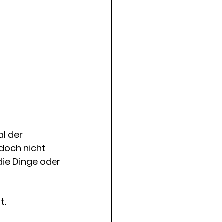
l der 
doch nicht 
die Dinge oder 
t. 