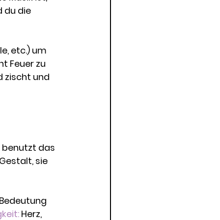
 du die 
e, etc.) um 
t Feuer zu 
 zischt und 
e benutzt das 
estalt, sie 
 Bedeutung 
gkeit
:
 Herz, 