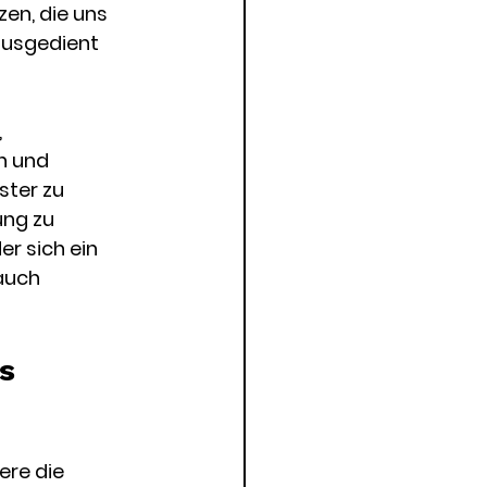
en, die uns 
ausgedient 
 
n und 
ter zu 
ng zu 
er sich ein 
auch 
s 
re die 