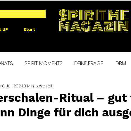
SPIRIT ME
MAGAZIN
L UP
Start
ONATS
SPIRIT MOMENTS
DEINE FRAGE
IDBM
r
 ME EXPERIENCE
8. Juli 2024
3 Min. Lesezeit
MORGENROUTINE
SPIRIT ALCHEM
rschalen-Ritual – gut 
nn Dinge für dich ausg